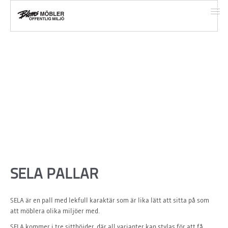
START
TJÄNSTER
SORTIMENT
REFERENSER
SELA PALLAR
KONTAKT
SELA är en pall med lekfull karaktär som är lika lätt att sitta på som
att möblera olika miljöer med.
OM FÖRETAGET
SELA kommer i tre sitthöjder, där all varianter kan stylas för att få