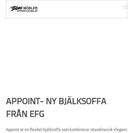
START
TJÄNSTER
SORTIMENT
REFERENSER
APPOINT- NY BJÄLKSOFFA
KONTAKT
FRÅN EFG
OM FÖRETAGET
Appoint är en flexibel bjälksoffa som kombinerar skandinavisk elegans